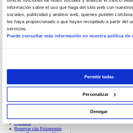
ofrecer funciones de redes sociales y analizar el tráfico. 
Nosotros
información sobre el uso que haga del sitio web con nuestro
Especialidades
sociales, publicidad y análisis web, quienes pueden combina
Fisioterapia
les haya proporcionado o que hayan recopilado a partir del 
Médico rehabilitador
Osteopatía
servicios.
Podología
Puede consultar más información en nuestra política de 
Educación Maternal
Tdcs
Contacto
Reservar cita Fisioterapia
Reservar cita Fisioterapia
RESERVA FISIOTERAPIA URGENCIA
Reservar cita Podología
Permitir todas
Nosotros
Especialidades
Fisioterapia
Personalizar
Médico rehabilitador
Osteopatía
Podología
Denegar
Educación Maternal
Tdcs
Contacto
Reservar cita Fisioterapia