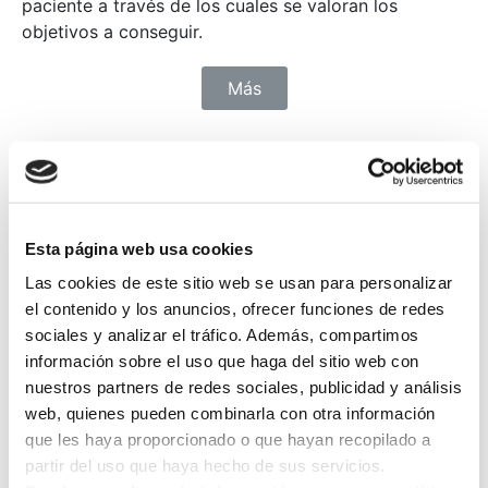
paciente a través de los cuales se valoran los
objetivos a conseguir.
Más
Pilates terapéutico
Esta página web usa cookies
Las cookies de este sitio web se usan para personalizar
el contenido y los anuncios, ofrecer funciones de redes
Movimientos suaves, lentos y coordinados,
sociales y analizar el tráfico. Además, compartimos
intentando conseguir la mayor precisión posible a
información sobre el uso que haga del sitio web con
través del control de la respiración, la correcta
nuestros partners de redes sociales, publicidad y análisis
alineación del cuerpo y la concentración
web, quienes pueden combinarla con otra información
que les haya proporcionado o que hayan recopilado a
partir del uso que haya hecho de sus servicios.
Más